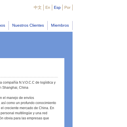
中文
En
Esp
Por
nos
Nuestros Clientes
Miembros
a compañía N.V.O.C.C de logística y
en Shanghai, China
en el manejo de envíos
s, así como un profundo conocimiento
 el creciente mercado de China. En
personal multilingüe y una red
ión obvia para las empresas que