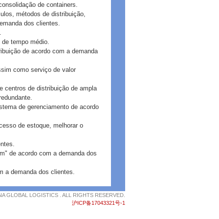
 consolidação de containers.
culos, métodos de distribuição,
demanda dos clientes.
.
os de tempo médio.
tribuição de acordo com a demanda
assim como serviço de valor
e centros de distribuição de ampla
 redundante.
istema de gerenciamento de acordo
xcesso de estoque, melhorar o
ntes.
gem" de acordo com a demanda dos
m a demanda dos clientes.
NA GLOBAL LOGISTICS . ALL RIGHTS RESERVED.
沪ICP备17043321号-1